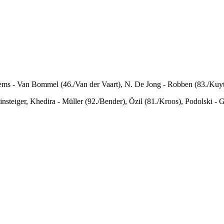
ems - Van Bommel (46./Van der Vaart), N. De Jong - Robben (83./Kuyt),
teiger, Khedira - Müller (92./Bender), Özil (81./Kroos), Podolski -