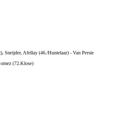
 Sneijder, Afellay (46./Huntelaar) - Van Persie
 Gomez (72.Klose)