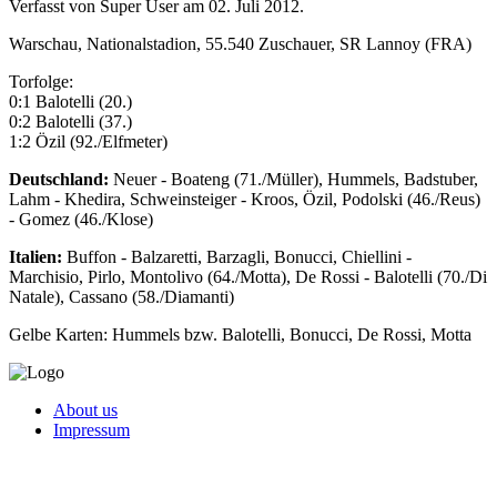
Verfasst von Super User am
02. Juli 2012
.
Warschau, Nationalstadion, 55.540 Zuschauer, SR Lannoy (FRA)
Torfolge:
0:1 Balotelli (20.)
0:2 Balotelli (37.)
1:2 Özil (92./Elfmeter)
Deutschland:
Neuer - Boateng (71./Müller), Hummels, Badstuber,
Lahm - Khedira, Schweinsteiger - Kroos, Özil, Podolski (46./Reus)
- Gomez (46./Klose)
Italien:
Buffon - Balzaretti, Barzagli, Bonucci, Chiellini -
Marchisio, Pirlo, Montolivo (64./Motta), De Rossi - Balotelli (70./Di
Natale), Cassano (58./Diamanti)
Gelbe Karten: Hummels bzw. Balotelli, Bonucci, De Rossi, Motta
About us
Impressum