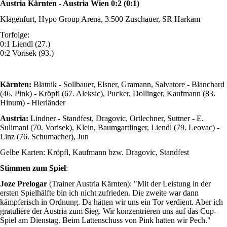
Austria Kärnten - Austria Wien 0:2 (0:1)
Klagenfurt, Hypo Group Arena, 3.500 Zuschauer, SR Harkam
Torfolge:
0:1 Liendl (27.)
0:2 Vorisek (93.)
Kärnten:
Blatnik - Sollbauer, Elsner, Gramann, Salvatore - Blanchard
(46. Pink) - Kröpfl (67. Aleksic), Pucker, Dollinger, Kaufmann (83.
Hinum) - Hierländer
Austria:
Lindner - Standfest, Dragovic, Ortlechner, Suttner - E.
Sulimani (70. Vorisek), Klein, Baumgartlinger, Liendl (79. Leovac) -
Linz (76. Schumacher), Jun
Gelbe Karten: Kröpfl, Kaufmann bzw. Dragovic, Standfest
Stimmen zum Spiel
:
Joze Prelogar
(Trainer Austria Kärnten): "Mit der Leistung in der
ersten Spielhälfte bin ich nicht zufrieden. Die zweite war dann
kämpferisch in Ordnung. Da hätten wir uns ein Tor verdient. Aber ich
gratuliere der Austria zum Sieg. Wir konzentrieren uns auf das Cup-
Spiel am Dienstag. Beim Lattenschuss von Pink hatten wir Pech."