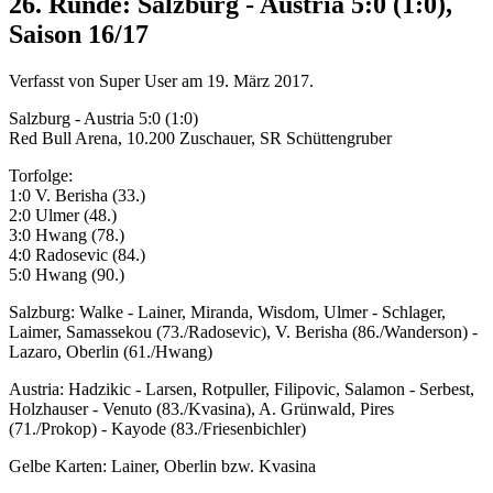
26. Runde: Salzburg - Austria 5:0 (1:0),
Saison 16/17
Verfasst von Super User am
19. März 2017
.
Salzburg - Austria 5:0 (1:0)
Red Bull Arena, 10.200 Zuschauer, SR Schüttengruber
Torfolge:
1:0 V. Berisha (33.)
2:0 Ulmer (48.)
3:0 Hwang (78.)
4:0 Radosevic (84.)
5:0 Hwang (90.)
Salzburg: Walke - Lainer, Miranda, Wisdom, Ulmer - Schlager,
Laimer, Samassekou (73./Radosevic), V. Berisha (86./Wanderson) -
Lazaro, Oberlin (61./Hwang)
Austria: Hadzikic - Larsen, Rotpuller, Filipovic, Salamon - Serbest,
Holzhauser - Venuto (83./Kvasina), A. Grünwald, Pires
(71./Prokop) - Kayode (83./Friesenbichler)
Gelbe Karten: Lainer, Oberlin bzw. Kvasina