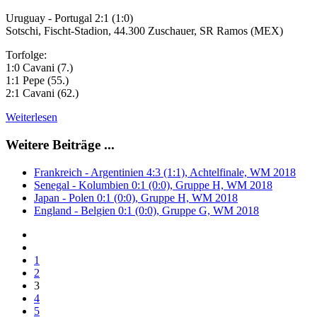
Uruguay - Portugal 2:1 (1:0)
Sotschi, Fischt-Stadion, 44.300 Zuschauer, SR Ramos (MEX)
Torfolge:
1:0 Cavani (7.)
1:1 Pepe (55.)
2:1 Cavani (62.)
Weiterlesen
Weitere Beiträge ...
Frankreich - Argentinien 4:3 (1:1), Achtelfinale, WM 2018
Senegal - Kolumbien 0:1 (0:0), Gruppe H, WM 2018
Japan - Polen 0:1 (0:0), Gruppe H, WM 2018
England - Belgien 0:1 (0:0), Gruppe G, WM 2018
1
2
3
4
5